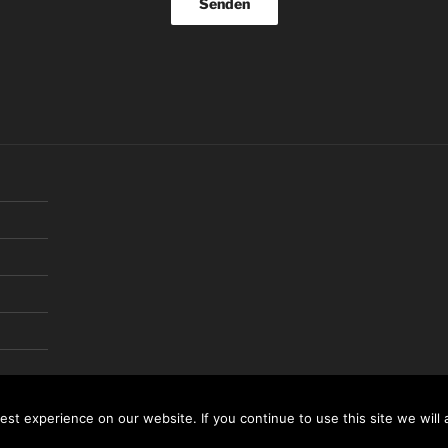
Datenschutzerklärung
Stolz präsentiert von Frausellkefotog
st experience on our website. If you continue to use this site we will 