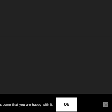
rafiert
Ok
assume that you are happy with it.