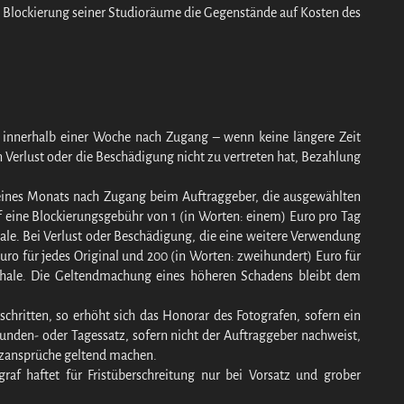
i Blockierung seiner Studioräume die Gegenstände auf Kosten des
er innerhalb einer Woche nach Zugang – wenn keine längere Zeit
n Verlust oder die Beschädigung nicht zu vertreten hat, Bezahlung
b eines Monats nach Zugang beim Auftraggeber, die ausgewählten
eine Blockierungsgebühr von 1 (in Worten: einem) Euro pro Tag
hale. Bei Verlust oder Beschädigung, die eine weitere Verwendung
uro für jedes Original und 200 (in Worten: zweihundert) Euro für
uschale. Die Geltendmachung eines höheren Schadens bleibt dem
schritten, so erhöht sich das Honorar des Fotografen, sofern ein
Stunden- oder Tagessatz, sofern nicht der Auftraggeber nachweist,
atzansprüche geltend machen.
raf haftet für Fristüberschreitung nur bei Vorsatz und grober