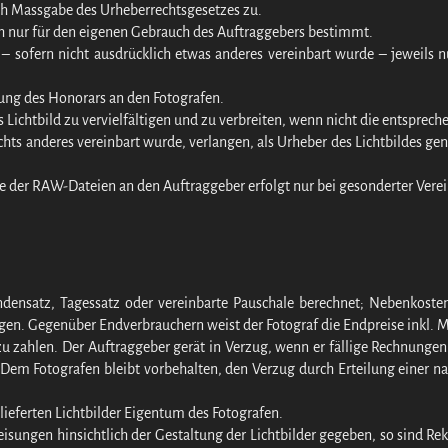
ach Massgabe des Urheberrechtsgesetzes zu.
ich nur für den eigenen Gebrauch des Auftraggebers bestimmt.
 – sofern nicht ausdrücklich etwas anderes vereinbart wurde – jeweils
lung des Honorars an den Fotografen.
das Lichtbild zu vervielfältigen und zu verbreiten, wenn nicht die entspr
 nichts anderes vereinbart wurde, verlangen, als Urheber des Lichtbildes
 der RAW-Dateien an den Auftraggeber erfolgt nur bei gesonderter Vere
tundensatz, Tagessatz oder vereinbarte Pauschale berechnet; Nebenkoste
gen. Gegenüber Endverbrauchern weist der Fotograf die Endpreise inkl. 
u zahlen. Der Auftraggeber gerät in Verzug, wenn er fällige Rechnungen 
Dem Fotografen bleibt vorbehalten, den Verzug durch Erteilung einer 
lieferten Lichtbilder Eigentum des Fotografen.
sungen hinsichtlich der Gestaltung der Lichtbilder gegeben, so sind Re