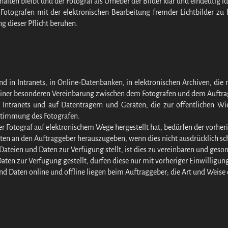
lten bleibt und der Fotograf als Urheber der Bilder klar und eindeutig ide
n Fotografen mit der elektronischen Bearbeitung fremder Lichtbilder zu b
ng dieser Pflicht beruhen.
und in Intranets, in Online-Datenbanken, in elektronischen Archiven, di
 einer besonderen Vereinbarung zwischen dem Fotografen und dem Auftra
 in Intranets und auf Datenträgern und Geräten, die zur öffentlichen 
ustimmung des Fotografen.
der Fotograf auf elektronischem Wege hergestellt hat, bedürfen der vorhe
Daten an den Auftraggeber herauszugeben, wenn dies nicht ausdrücklich sch
Dateien und Daten zur Verfügung stellt, ist dies zu vereinbaren und geso
aten zur Verfügung gestellt, dürfen diese nur mit vorheriger Einwilligun
und Daten online und offline liegen beim Auftraggeber; die Art und Wei