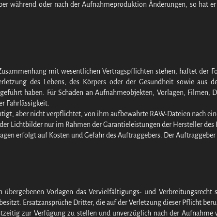
ber während oder nach der Aufnahmeproduktion Änderungen, so hat er 
 Zusammenhang mit wesentlichen Vertragspflichten stehen, haftet der Fo
Verletzung des Lebens, des Körpers oder der Gesundheit sowie aus der
eigeführt haben. Für Schäden an Aufnahmeobjekten, Vorlagen, Filmen, D
r Fahrlässigkeit.
chtigt, aber nicht verpflichtet, von ihm aufbewahrte RAW-Dateien nach ei
 der Lichtbilder nur im Rahmen der Garantieleistungen der Hersteller des 
agen erfolgt auf Kosten und Gefahr des Auftraggebers. Der Auftraggebe
en übergebenen Vorlagen das Vervielfältigungs- und Verbreitungsrecht 
sitzt. Ersatzansprüche Dritter, die auf der Verletzung dieser Pflicht ber
chtzeitig zur Verfügung zu stellen und unverzüglich nach der Aufnahme